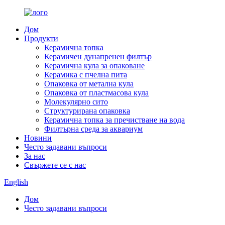
Дом
Продукти
Керамична топка
Керамичен дунапренен филтър
Керамична кула за опаковане
Керамика с пчелна пита
Опаковка от метална кула
Опаковка от пластмасова кула
Молекулярно сито
Структурирана опаковка
Керамична топка за пречистване на вода
Филтърна среда за аквариум
Новини
Често задавани въпроси
За нас
Свържете се с нас
English
Дом
Често задавани въпроси