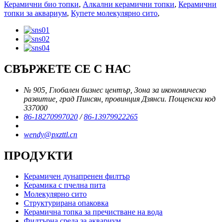
Керамични био топки
,
Алкални керамични топки
,
Керамични
топки за аквариум
,
Купете молекулярно сито
,
СВЪРЖЕТЕ СЕ С НАС
№ 905, Глобален бизнес център, Зона за икономическо
развитие, град Пинсян, провинция Дзянси. Пощенски код
337000
86-18270997020
/
86-13979922265
wendy@pxzttl.cn
ПРОДУКТИ
Керамичен дунапренен филтър
Керамика с пчелна пита
Молекулярно сито
Структурирана опаковка
Керамична топка за пречистване на вода
Филтърна среда за аквариум