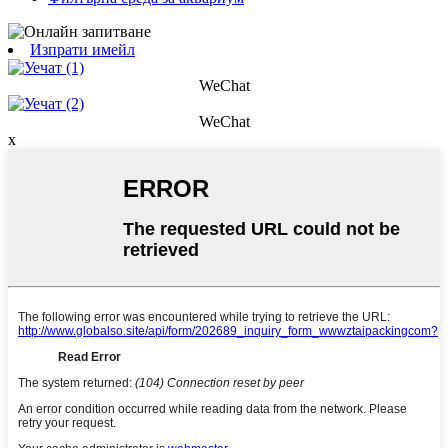
Изпрати имейл
WeChat
WeChat
x